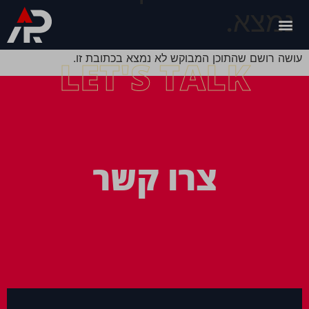
נמצא.
עושה רושם שהתוכן המבוקש לא נמצא בכתובת זו.
LET'S TALK
צרו קשר