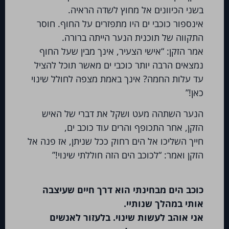
והארוך וימקדו את המשאבים והתהליכים
בשני הכיוונים אל מחוץ לשדה הראיה.
בחברה.זאת על-ידי מנטורינג ניהולי, יעול
אינספור כוכבי ים היו מתפזרים על החוף. חוסר
תהליכים לקיצור טווחים, מזעור טעויות
התקווה של תוכנית הנער הייתה ברורה.
והטמעת שיטות ומודלים מוכחים. במקרה זה,
אמר הזקן: “אישי הצעיר, אינך מבין שעל החוף
כבר בטווח הקצר, קל להביא לשיפור התוצאות
נמצאים הרבה יותר כוכבי ים מאשר תוכל להציל
הכמותיות והאיכותיות כאחד”
עד עלות החמה? אינך באמת מצפה לחולל שינוי
כאן!”
חברת הייעוץ APBC מאמינה ביעוץ קצר
הנער השתהה מעט ושקל את דברי של האיש
וממוקד, וביישום מהיר של פתרונות וכלים
הזקן, אחר התכופף והרים עוד כוכב ים,
עסקיים פשוטים,
שכמובן יותאמו באופן אישי,
חייך השליכו אל הים רחוק ככל שניתן, אז פנה אל
מתוך הסתכלות רחבה ומיפוי מהיר של
הזקן ואמר: “לכוכב הים הזה חוללתי שינוי!”
הארגון.
בשיטה זו כבר בטווח הקצר
ייראה שיפור
כוכב הים מבחינתי הוא דרך חיים שעיצבה
בתוצאות העסקיות ואז החברה תתפנה
אותי במהלך שנותיי.
לדון בפתרונות מורכבים ורחבים יותר לטווח
אני אוהב לעשות שינוי. בלעזור לאנשים