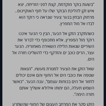
“בשעת בוקר מוקדמת, קצת לפני הזריחה, יצא
ופוגש חברות ועסקים רבים ומגוונים, נתקלתי
איש זקן להליכת הבוקר שלו על חוף האוקיינוס..
ב2 סוגים עיקריים של ארגונים:
מרחוק הבחין בנער צעיר שנראה כי רוקד הוא
לבדו אל מול המפרץ.
הסוג הראשון, חברות, שהוקמו ב2 ידיים /
משפחתיות, הצליחו והגיעו למימדים גדולים
כשהתקרב הזקן אל הנער, הבין כי הנער איננו
וכעת הגיע השלב לעשות בהן קפיצת מדרגה
רוקד מול המפרץ, אלא מתכופף כדי לברור את
נוספת להמשך צמיחה בריאה: להכניס
השיריים שגאות הלילה השאירה מאחוריה. הנער
עצר, הרים כוכב ים והזדקף כדי להשליכו חזרה אל
מתודות ניהוליות, תהליכים מסודרים,שיטות
הים.
תגמול, יישום של BEST PRACTICE ועוד.כנהוג
בארגונים גדולים ומנוסים,
תוך שמירה
שאל הזקן את הצעיר למטרת מעשיו. “הגאות
קפדנית על ה- DNA שבנה את החברה.
שטפה את כוכבי הים אל החוף והם אינם יכולים
לחזור אל הים בכוחות עצמם”, ענה הנער. “כאשר
הסוג השני, חברות ועסקים קטנים כגדולים
השמש תעלה, הם ימותו אילולא אשליך אותם
,שיכולים לשפר את ביצועיהם, לרוב בקלות
חזרה הימה”.
יחסית ,אם רק יחדדו את המטרות לטווח הקצר
הזקן סקר את המרחב העצום של החוף שהשתרע