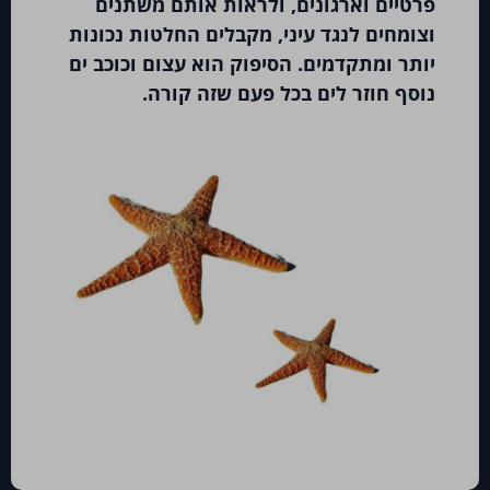
הבינוני והארוך.
לעיתים ההטמעה תהיי
פרטיים וארגונים, ולראות אותם משתנים
כרוכה בשינו תרבות ארגונית והגברת
וצומחים לנגד עיני, מקבלים החלטות נכונות
יותר ומתקדמים. הסיפוק הוא עצום וכוכב ים
המשמעת, על מנת להשריש תהליכים חדשים
נוסף חוזר לים בכל פעם שזה קורה.
וליישם בקרות ומדדים להצלחה.