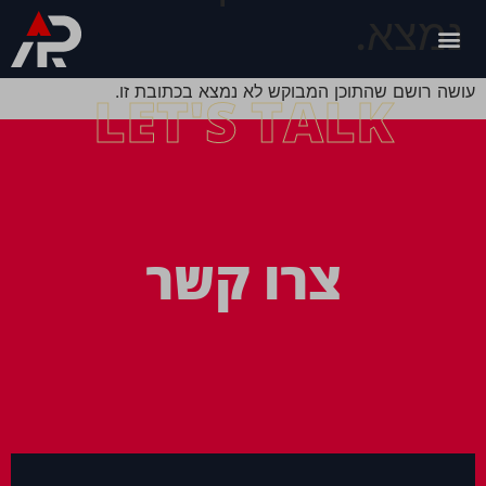
נמצא.
עושה רושם שהתוכן המבוקש לא נמצא בכתובת זו.
LET'S TALK
צרו קשר