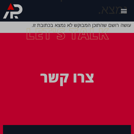
נמצא.
עושה רושם שהתוכן המבוקש לא נמצא בכתובת זו.
LET'S TALK
צרו קשר