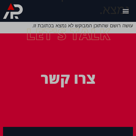
נמצא.
עושה רושם שהתוכן המבוקש לא נמצא בכתובת זו.
LET'S TALK
צרו קשר