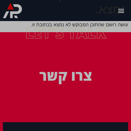
נמצא.
עושה רושם שהתוכן המבוקש לא נמצא בכתובת זו.
LET'S TALK
צרו קשר