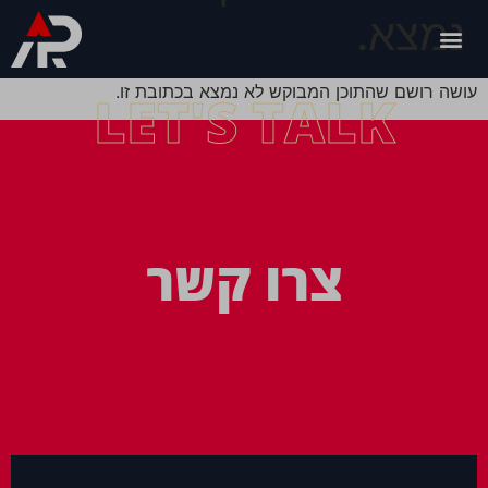
נמצא.
עושה רושם שהתוכן המבוקש לא נמצא בכתובת זו.
LET'S TALK
צרו קשר