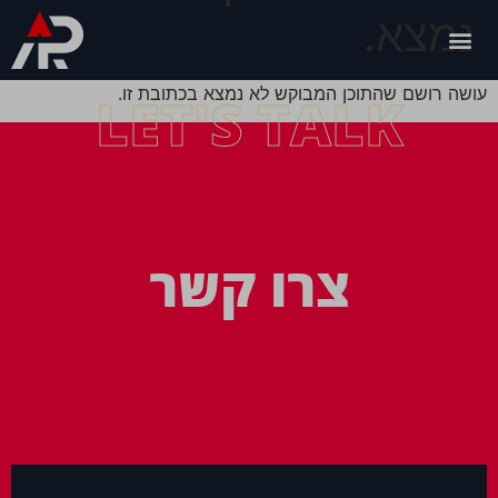
נמצא.
עושה רושם שהתוכן המבוקש לא נמצא בכתובת זו.
LET'S TALK
צרו קשר