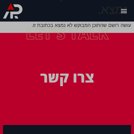
נמצא.
עושה רושם שהתוכן המבוקש לא נמצא בכתובת זו.
LET'S TALK
צרו קשר