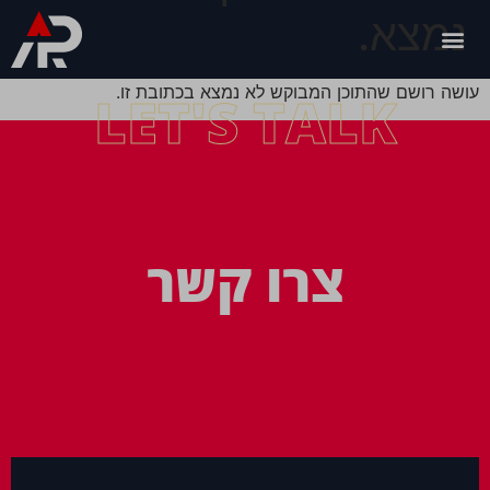
נמצא.
עושה רושם שהתוכן המבוקש לא נמצא בכתובת זו.
LET'S TALK
צרו קשר