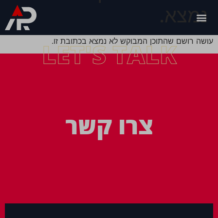
נמצא.
עושה רושם שהתוכן המבוקש לא נמצא בכתובת זו.
LET'S TALK
צרו קשר