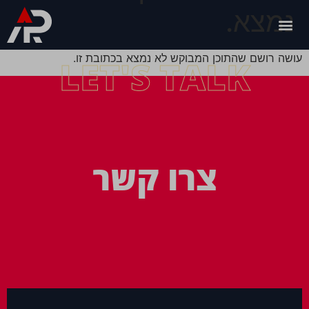
נמצא.
עושה רושם שהתוכן המבוקש לא נמצא בכתובת זו.
LET'S TALK
צרו קשר