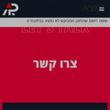
נמצא.
עושה רושם שהתוכן המבוקש לא נמצא בכתובת זו.
LET'S TALK
צרו קשר