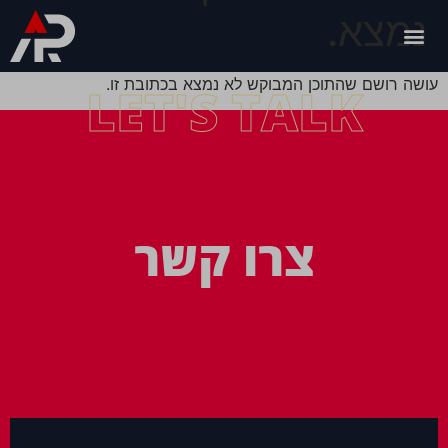
נמצא.
עושה רושם שהתוכן המבוקש לא נמצא בכתובת זו.
LET'S TALK
צרו קשר