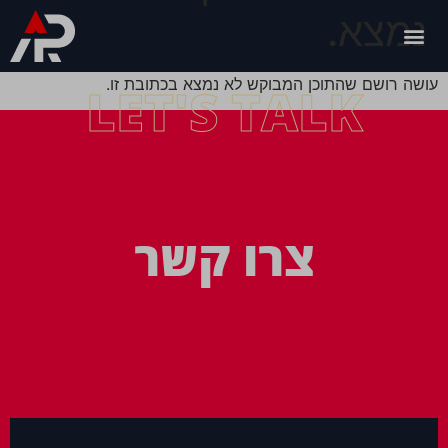
נמצא.
עושה רושם שהתוכן המבוקש לא נמצא בכתובת זו.
LET'S TALK
צרו קשר