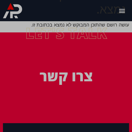
נמצא.
עושה רושם שהתוכן המבוקש לא נמצא בכתובת זו.
LET'S TALK
צרו קשר