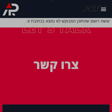
נמצא.
עושה רושם שהתוכן המבוקש לא נמצא בכתובת זו.
LET'S TALK
צרו קשר