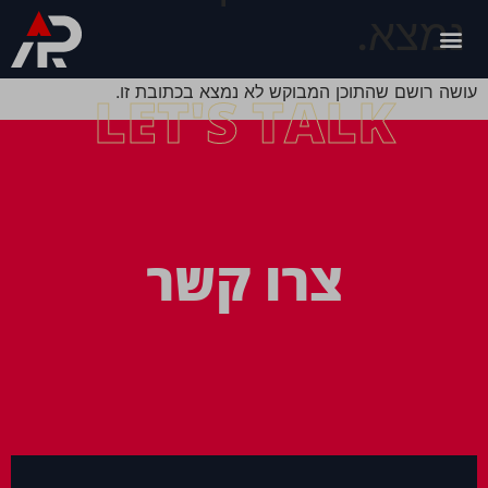
נמצא.
עושה רושם שהתוכן המבוקש לא נמצא בכתובת זו.
LET'S TALK
צרו קשר