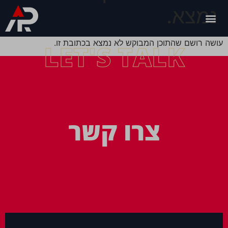
נמצא.
עושה רושם שהתוכן המבוקש לא נמצא בכתובת זו.
LET'S TALK
צרו קשר