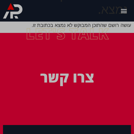
נמצא.
עושה רושם שהתוכן המבוקש לא נמצא בכתובת זו.
LET'S TALK
צרו קשר