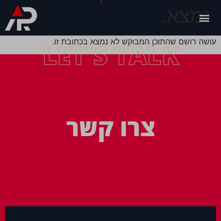
נמצא.
עושה רושם שהתוכן המבוקש לא נמצא בכתובת זו.
LET'S TALK
צרו קשר