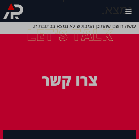
נמצא.
עושה רושם שהתוכן המבוקש לא נמצא בכתובת זו.
LET'S TALK
צרו קשר