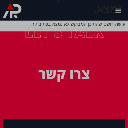
נמצא.
עושה רושם שהתוכן המבוקש לא נמצא בכתובת זו.
LET'S TALK
צרו קשר