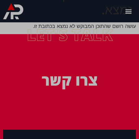
נמצא.
עושה רושם שהתוכן המבוקש לא נמצא בכתובת זו.
LET'S TALK
צרו קשר