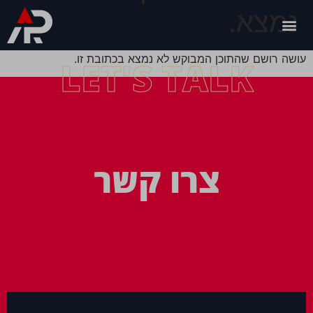
נמצא.
עושה רושם שהתוכן המבוקש לא נמצא בכתובת זו.
LET'S TALK
צרו קשר