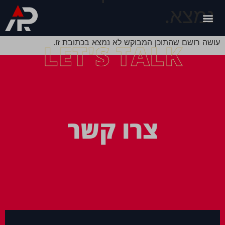
נמצא.
עושה רושם שהתוכן המבוקש לא נמצא בכתובת זו.
LET'S TALK
צרו קשר