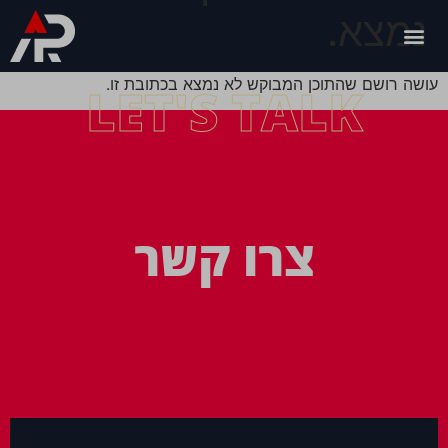
נמצא.
עושה רושם שהתוכן המבוקש לא נמצא בכתובת זו.
LET'S TALK
צרו קשר