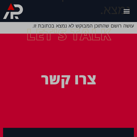
נמצא.
עושה רושם שהתוכן המבוקש לא נמצא בכתובת זו.
LET'S TALK
צרו קשר