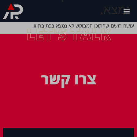
נמצא.
עושה רושם שהתוכן המבוקש לא נמצא בכתובת זו.
LET'S TALK
צרו קשר