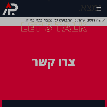
נמצא.
עושה רושם שהתוכן המבוקש לא נמצא בכתובת זו.
LET'S TALK
צרו קשר