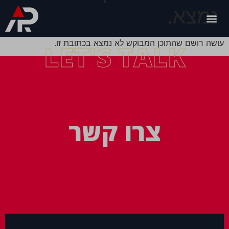
נמצא.
עושה רושם שהתוכן המבוקש לא נמצא בכתובת זו.
LET'S TALK
צרו קשר