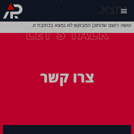
נמצא.
עושה רושם שהתוכן המבוקש לא נמצא בכתובת זו.
LET'S TALK
צרו קשר