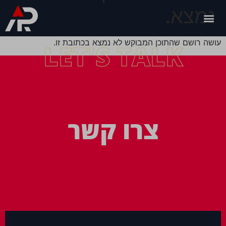
נמצא.
עושה רושם שהתוכן המבוקש לא נמצא בכתובת זו.
LET'S TALK
צרו קשר