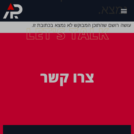
נמצא.
עושה רושם שהתוכן המבוקש לא נמצא בכתובת זו.
LET'S TALK
צרו קשר