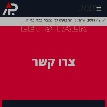
נמצא.
עושה רושם שהתוכן המבוקש לא נמצא בכתובת זו.
LET'S TALK
צרו קשר