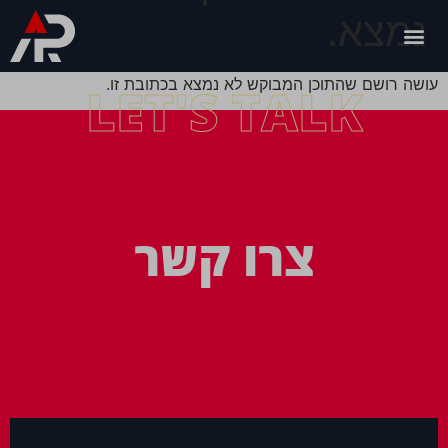
נמצא.
עושה רושם שהתוכן המבוקש לא נמצא בכתובת זו.
LET'S TALK
צרו קשר