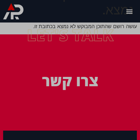
נמצא.
עושה רושם שהתוכן המבוקש לא נמצא בכתובת זו.
LET'S TALK
צרו קשר