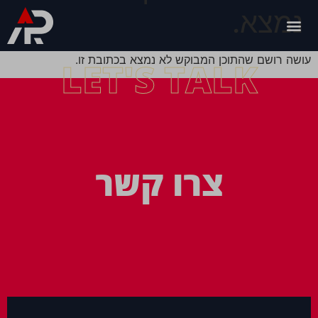
נמצא.
עושה רושם שהתוכן המבוקש לא נמצא בכתובת זו.
LET'S TALK
צרו קשר