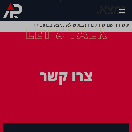
נמצא.
עושה רושם שהתוכן המבוקש לא נמצא בכתובת זו.
LET'S TALK
צרו קשר