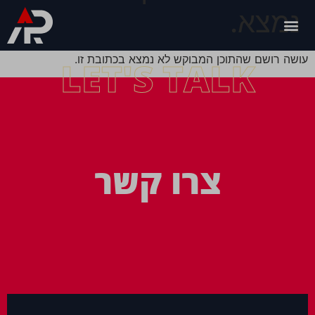
נמצא.
עושה רושם שהתוכן המבוקש לא נמצא בכתובת זו.
LET'S TALK
צרו קשר