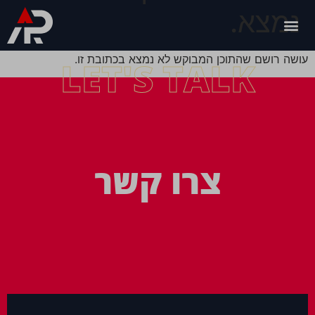
נמצא.
עושה רושם שהתוכן המבוקש לא נמצא בכתובת זו.
LET'S TALK
צרו קשר