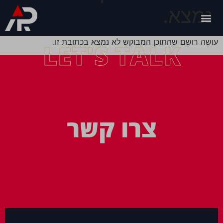
נמצא.
עושה רושם שהתוכן המבוקש לא נמצא בכתובת זו.
LET'S TALK
צרו קשר