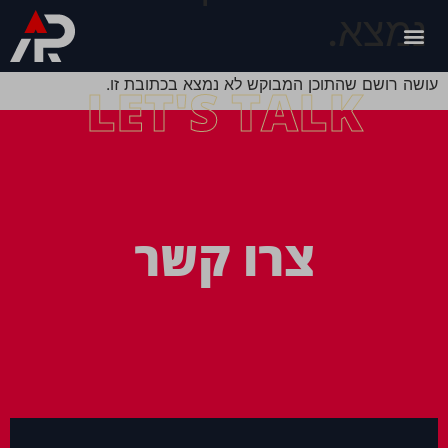
נמצא.
עושה רושם שהתוכן המבוקש לא נמצא בכתובת זו.
LET'S TALK
צרו קשר