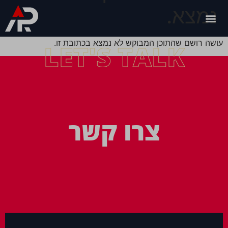
נמצא.
עושה רושם שהתוכן המבוקש לא נמצא בכתובת זו.
LET'S TALK
צרו קשר