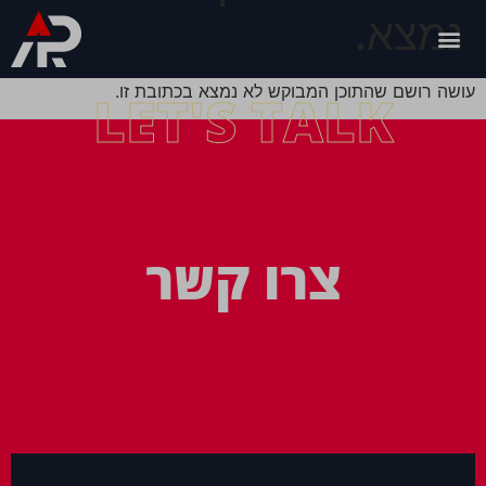
נמצא.
עושה רושם שהתוכן המבוקש לא נמצא בכתובת זו.
LET'S TALK
צרו קשר