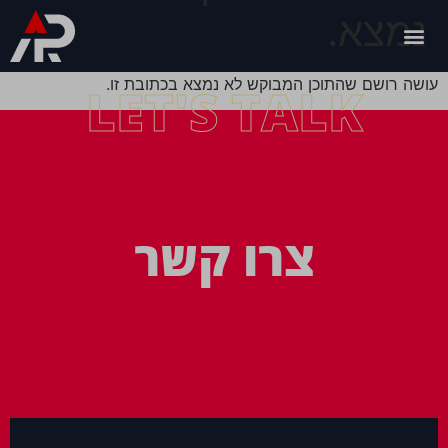
נמצא.
עושה רושם שהתוכן המבוקש לא נמצא בכתובת זו.
LET'S TALK
צרו קשר