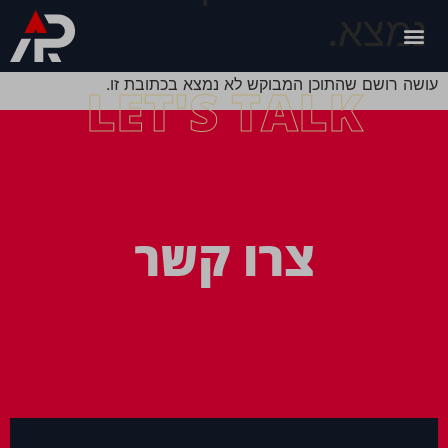
נמצא.
עושה רושם שהתוכן המבוקש לא נמצא בכתובת זו.
LET'S TALK
צרו קשר