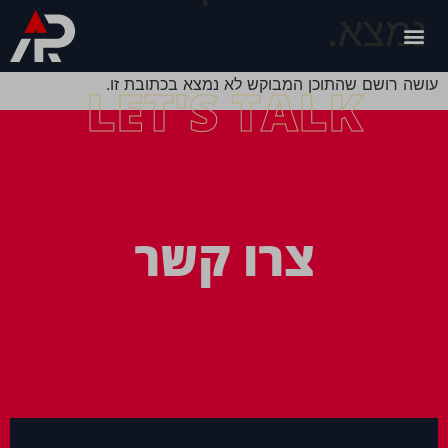
נמצא.
עושה רושם שהתוכן המבוקש לא נמצא בכתובת זו.
LET'S TALK
צרו קשר