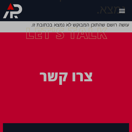
נמצא.
עושה רושם שהתוכן המבוקש לא נמצא בכתובת זו.
LET'S TALK
צרו קשר