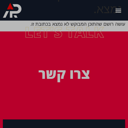
נמצא.
עושה רושם שהתוכן המבוקש לא נמצא בכתובת זו.
LET'S TALK
צרו קשר